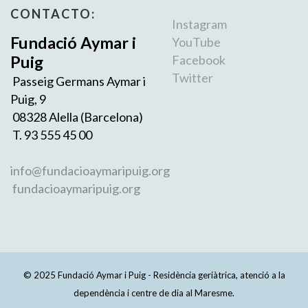
CONTACTO:
Instagram
Fundació Aymar i
YouTube
Puig
Facebook
Twitter
Passeig Germans Aymar i
Puig, 9
08328 Alella (Barcelona)
T. 93 555 45 00
info@fundacioaymaripuig.org
fundacioaymaripuig.org
© 2025 Fundació Aymar i Puig - Residència geriàtrica, atenció a la
dependència i centre de dia al Maresme.