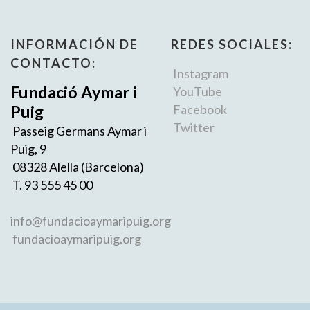
INFORMACIÓN DE
REDES SOCIALES:
CONTACTO:
Instagram
Fundació Aymar i
YouTube
Puig
Facebook
Twitter
Passeig Germans Aymar i
Puig, 9
08328 Alella (Barcelona)
T. 93 555 45 00
info@fundacioaymaripuig.org
fundacioaymaripuig.org