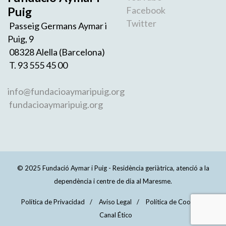
Puig
Facebook
Twitter
Passeig Germans Aymar i
Puig, 9
08328 Alella (Barcelona)
T. 93 555 45 00
info@fundacioaymaripuig.org
fundacioaymaripuig.org
© 2025 Fundació Aymar i Puig - Residència geriàtrica, atenció a la
dependència i centre de dia al Maresme.
Política de Privacidad
Aviso Legal
Política de Cookies
Canal Ético