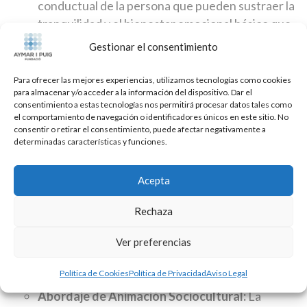
conductual de la persona que pueden sustraer la
tranquilidad y el bienestar emocional básico que
toda persona necesita para vivir con calidad de
Gestionar el consentimiento
vida.
Para ofrecer las mejores experiencias, utilizamos tecnologías como cookies
para almacenar y/o acceder a la información del dispositivo. Dar el
consentimiento a estas tecnologías nos permitirá procesar datos tales como
Abordaje Fisioterapéutico:
La EA no
el comportamiento de navegación o identificadores únicos en este sitio. No
consentir o retirar el consentimiento, puede afectar negativamente a
únicamente comporta alteraciones en la
determinadas características y funciones.
cognición y emoción de la persona, el deterioro
físico también aparece con la progresión de la
Acepta
enfermedad, y desde el área de Fisioterapia se
contemplan programas específicos para atrasar
Rechaza
los déficits físicos y funcionales, y mejorar el
funcionamiento en su día a día.
Ver preferencias
Política de Cookies
Política de Privacidad
Aviso Legal
Abordaje de Animación Sociocultural:
La