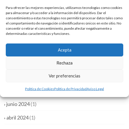
Para ofrecer las mejores experiencias, utilizamos tecnologías como cookies
enero 2026
(1)
para almacenar y/o acceder a la información del dispositivo. Dar el
consentimiento a estas tecnologías nos permitirá procesar datos tales como
diciembre 2025
(1)
el comportamiento de navegación o identificadores únicos en este sitio. No
consentir o retirar el consentimiento, puede afectar negativamente a
determinadas características y funciones.
septiembre 2025
(1)
junio 2025
(1)
Acepta
mayo 2025
(1)
Rechaza
Ver preferencias
enero 2025
(1)
Política de Cookies
Política de Privacidad
Aviso Legal
diciembre 2024
(1)
junio 2024
(1)
abril 2024
(1)