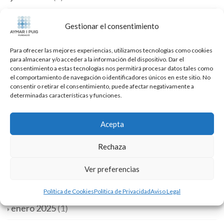
mayo 2026
(1)
Gestionar el consentimiento
marzo 2026
(1)
Para ofrecer las mejores experiencias, utilizamos tecnologías como cookies
para almacenar y/o acceder a la información del dispositivo. Dar el
febrero 2026
(1)
consentimiento a estas tecnologías nos permitirá procesar datos tales como
el comportamiento de navegación o identificadores únicos en este sitio. No
consentir o retirar el consentimiento, puede afectar negativamente a
enero 2026
(1)
determinadas características y funciones.
diciembre 2025
(1)
Acepta
septiembre 2025
(1)
Rechaza
junio 2025
(1)
Ver preferencias
mayo 2025
(1)
Política de Cookies
Política de Privacidad
Aviso Legal
enero 2025
(1)