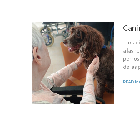
Cani
La can
a las r
perros
de las
READ M