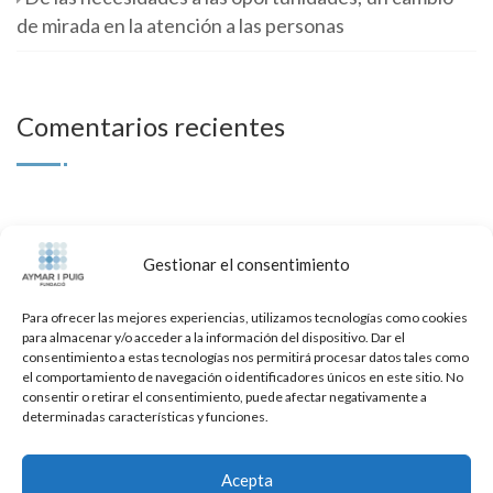
de mirada en la atención a las personas
Comentarios recientes
Archivos
Gestionar el consentimiento
Para ofrecer las mejores experiencias, utilizamos tecnologías como cookies
para almacenar y/o acceder a la información del dispositivo. Dar el
julio 2026
(2)
consentimiento a estas tecnologías nos permitirá procesar datos tales como
el comportamiento de navegación o identificadores únicos en este sitio. No
consentir o retirar el consentimiento, puede afectar negativamente a
junio 2026
(1)
determinadas características y funciones.
mayo 2026
(1)
Acepta