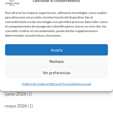
Gestionar el consentimiento
de mirada en la atención a las personas
Para ofrecer las mejores experiencias, utilizamos tecnologías como cookies
para almacenar y/o acceder a la información del dispositivo. Dar el
consentimiento a estas tecnologías nos permitirá procesar datos tales como
el comportamiento de navegación o identificadores únicos en este sitio. No
Comentarios recientes
consentir o retirar el consentimiento, puede afectar negativamente a
determinadas características y funciones.
Acepta
Archivos
Rechaza
Ver preferencias
julio 2026
(2)
Política de Cookies
Política de Privacidad
Aviso Legal
junio 2026
(1)
mayo 2026
(1)