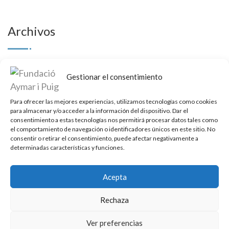
Archivos
julio 2026
(2)
Gestionar el consentimiento
junio 2026
(1)
Para ofrecer las mejores experiencias, utilizamos tecnologías como cookies
para almacenar y/o acceder a la información del dispositivo. Dar el
mayo 2026
(1)
consentimiento a estas tecnologías nos permitirá procesar datos tales como
el comportamiento de navegación o identificadores únicos en este sitio. No
consentir o retirar el consentimiento, puede afectar negativamente a
marzo 2026
(1)
determinadas características y funciones.
febrero 2026
(1)
Acepta
enero 2026
(1)
Rechaza
diciembre 2025
(1)
Ver preferencias