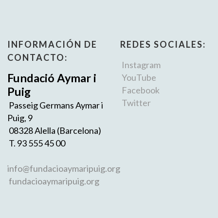
INFORMACIÓN DE
REDES SOCIALES:
CONTACTO:
Instagram
Fundació Aymar i
YouTube
Puig
Facebook
Twitter
Passeig Germans Aymar i
Puig, 9
08328 Alella (Barcelona)
T. 93 555 45 00
info@fundacioaymaripuig.org
fundacioaymaripuig.org