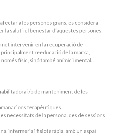
afectar a les persones grans, es considera
er la salut i el benestar d’aquestes persones.
rmet intervenir en la recuperació de
principalment reeducació de la marxa,
o només físic, sinó també anímic i mental.
abilitadora i/o de manteniment de les
ecomanacions terapèutiques.
les necessitats de la persona, des de sessions
a, infermeria i fisioteràpia, amb un espai