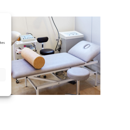
stes
s