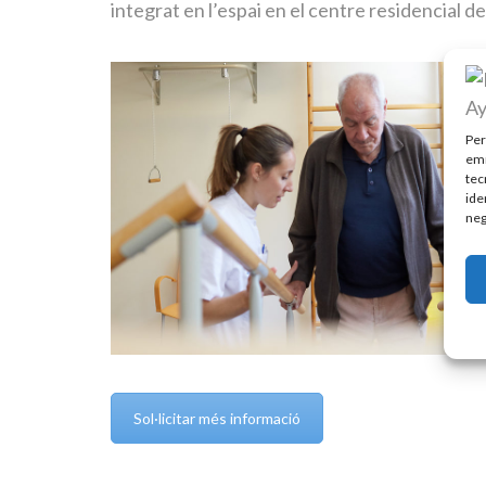
integrat en l’espai en el centre residencial de
Per
emm
tec
ide
neg
Sol·licitar més informació