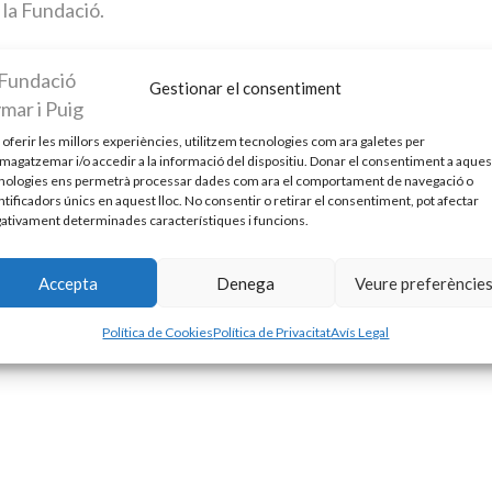
 la Fundació.
Gestionar el consentiment
 oferir les millors experiències, utilitzem tecnologies com ara galetes per
agatzemar i/o accedir a la informació del dispositiu. Donar el consentiment a aque
nologies ens permetrà processar dades com ara el comportament de navegació o
ntificadors únics en aquest lloc. No consentir o retirar el consentiment, pot afectar
ativament determinades característiques i funcions.
Accepta
Denega
Veure preferèncie
Política de Cookies
Política de Privacitat
Avís Legal