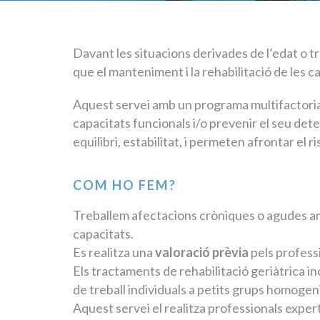
Davant les situacions derivades de l’edat o 
que el manteniment i la rehabilitació de les c
Aquest servei amb un programa multifactorial
capacitats funcionals i/o prevenir el seu det
equilibri, estabilitat, i permeten afrontar el 
COM HO FEM?
Treballem afectacions cròniques o agudes am
capacitats.
Es realitza una
valoració prèvia
pels professi
Els tractaments de rehabilitació geriàtrica i
de treball individuals a petits grups homogeni
Aquest servei el realitza professionals exper