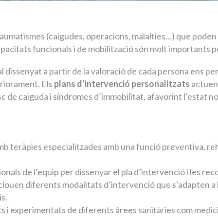
traumatismes (caigudes, operacions, malalties…) que poden 
apacitats funcionals i de mobilització són molt importants p
 dissenyat a partir de la valoració de cada persona ens pe
eriorament. Els
plans d’intervenció personalitzats
actuen 
risc de caiguda i síndromes d’immobilitat, afavorint l’estat n
b teràpies especialitzades amb una funció preventiva, reh
onals de l’equip per dissenyar el pla d’intervenció i les r
nclouen diferents modalitats d’intervenció que s‘adapten a 
s.
ts i experimentats de diferents àrees sanitàries com medicin