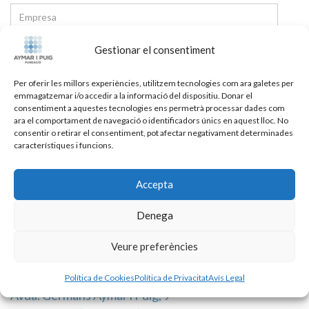
Gestionar el consentiment
Per oferir les millors experiències, utilitzem tecnologies com ara galetes per
emmagatzemar i/o accedir a la informació del dispositiu. Donar el
consentiment a aquestes tecnologies ens permetrà processar dades com
He llegit i accepto la
Política de Privacitat
.
ara el comportament de navegació o identificadors únics en aquest lloc. No
consentir o retirar el consentiment, pot afectar negativament determinades
Accepto rebre comunicacions comerciales.
característiques i funcions.
Accepta
Denega
LLEGIR CONDICIONS
Veure preferències
Adreça i telèfon Fundació Aymar i Puig
Política de Cookies
Política de Privacitat
Avís Legal
Avda. Germans Aymar i Puig, 9