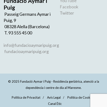
Fundació Aymar i
YouTube
Puig
Facebook
Twitter
Passeig Germans Aymar i
Puig, 9
08328 Alella (Barcelona)
T. 93 555 45 00
info@fundacioaymaripuig.org
fundacioaymaripuig.org
© 2025 Fundació Aymar i Puig - Residència geriàtrica, atenció a la
dependència i centre de dia al Maresme.
Política de Privacitat
Avís Legal
Política de Cookies
Canal Ètic