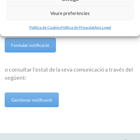
Veure preferències
Igualment, pot realitzar qualsevol comunicació través
del següent enllaç:
Política de Cookies
Política de Privacitat
Avís Legal
Formular notificació
o consultar l’estat de la seva comunicació a través del
següent:
Gestionar notificació