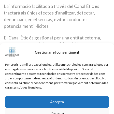
La informació facilitada a través del Canal Ètic es
tractarà als únics efectes d’analitzar, detectar,
denunciar i, en el seu cas, evitar conductes
potencialment il·lícites.
El Canal Ètic és gestionat per una entitat externa,
garantint així la
màxima confidencialitat,
independència, eficàcia i objectivitat
respecte a les
Gestionar el consentiment
comunicacions que es realitzin.
Per oferir les millors experiències, utilitzem tecnologies com ara galetes per
emmagatzemar i/o accedir a la informació del dispositiu. Donar el
consentiment a aquestes tecnologies ens permetrà processar dades com
ara el comportament de navegació o identificadors únics en aquest lloc. No
Pot consultar el protocol de gestió del Canal Ètic a
consentir o retirar el consentiment, pot afectar negativament determinades
través del següent enllaç:
característiques i funcions.
Accepta
Protocol Canal Ètic
Denega