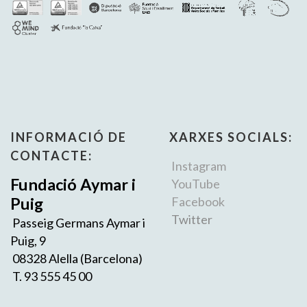
INFORMACIÓ DE
XARXES SOCIALS:
CONTACTE:
Instagram
Fundació Aymar i
YouTube
Puig
Facebook
Twitter
Passeig Germans Aymar i
Puig, 9
08328 Alella (Barcelona)
T. 93 555 45 00