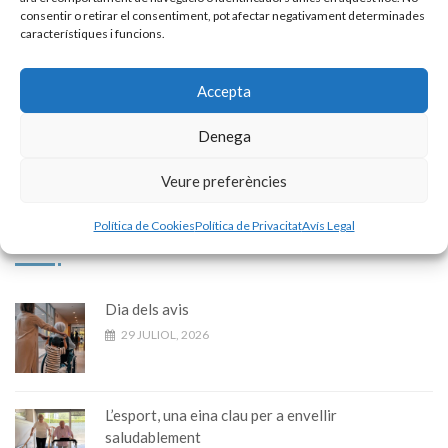
consentir o retirar el consentiment, pot afectar negativament determinades
característiques i funcions.
Accepta
Denega
« Prev Post
Next Post »
Veure preferències
Últimes publicacions
Política de Cookies
Política de Privacitat
Avís Legal
Dia dels avis
29 JULIOL, 2026
L’esport, una eina clau per a envellir
saludablement