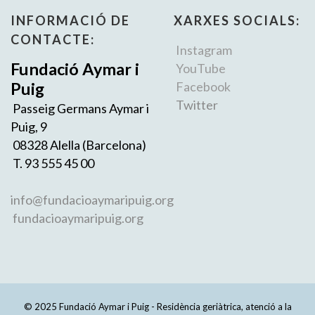
INFORMACIÓ DE
XARXES SOCIALS:
CONTACTE:
Instagram
Fundació Aymar i
YouTube
Puig
Facebook
Twitter
Passeig Germans Aymar i
Puig, 9
08328 Alella (Barcelona)
T. 93 555 45 00
info@fundacioaymaripuig.org
fundacioaymaripuig.org
© 2025 Fundació Aymar i Puig - Residència geriàtrica, atenció a la