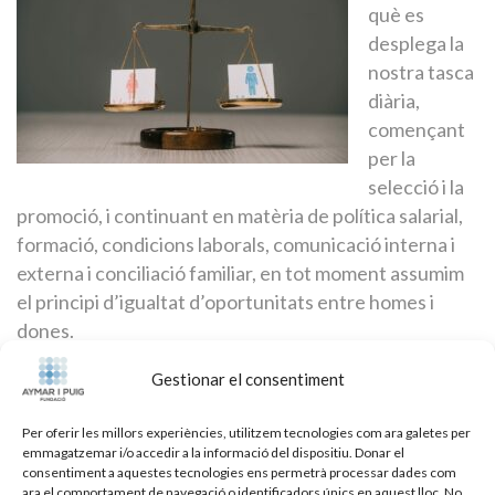
què es
desplega la
nostra tasca
diària,
començant
per la
selecció i la
promoció, i continuant en matèria de política salarial,
formació, condicions laborals, comunicació interna i
externa i conciliació familiar, en tot moment assumim
el principi d’igualtat d’oportunitats entre homes i
dones.
El nostre objectiu és avançar en la consecució de la
Gestionar el consentiment
igualtat real entre dones i homes dins l’àmbit de la
Per oferir les millors experiències, utilitzem tecnologies com ara galetes per
nostra Fundació i, per extensió, en el conjunt de la
emmagatzemar i/o accedir a la informació del dispositiu. Donar el
societat.
consentiment a aquestes tecnologies ens permetrà processar dades com
ara el comportament de navegació o identificadors únics en aquest lloc. No