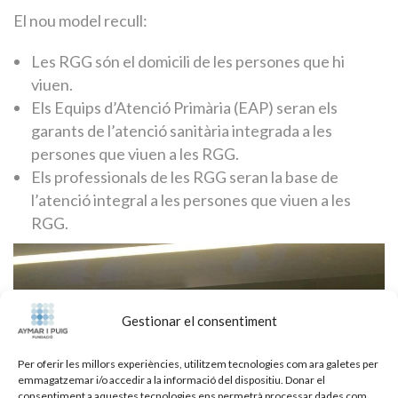
El nou model recull:
Les RGG són el domicili de les persones que hi
viuen.
Els Equips d’Atenció Primària (EAP) seran els
garants de l’atenció sanitària integrada a les
persones que viuen a les RGG.
Els professionals de les RGG seran la base de
l’atenció integral a les persones que viuen a les
RGG.
Gestionar el consentiment
Per oferir les millors experiències, utilitzem tecnologies com ara galetes per
emmagatzemar i/o accedir a la informació del dispositiu. Donar el
consentiment a aquestes tecnologies ens permetrà processar dades com