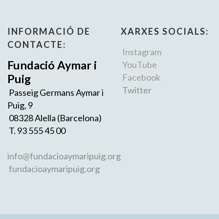
INFORMACIÓ DE
XARXES SOCIALS:
CONTACTE:
Instagram
Fundació Aymar i
YouTube
Puig
Facebook
Twitter
Passeig Germans Aymar i
Puig, 9
08328 Alella (Barcelona)
T. 93 555 45 00
info@fundacioaymaripuig.org
fundacioaymaripuig.org