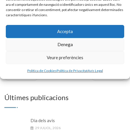
ara el comportament de navegació o identificadors únics en aquest lloc. No
consentir o retirar el consentiment, pot afectar negativament determinades
característiques i funcions.
Accepta
Denega
Veure preferències
Política de Cookies
Política de Privacitat
Avís Legal
« Prev Post
Next Post »
Últimes publicacions
Dia dels avis
29 JULIOL, 2026