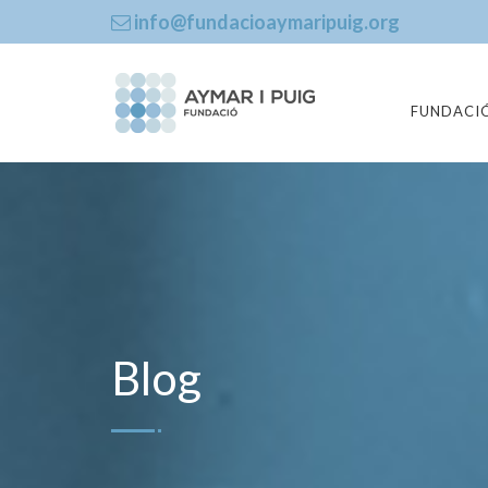
info@fundacioaymaripuig.org
FUNDACI
Blog