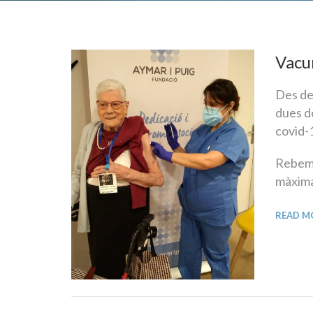
Vacun
Des de
dues do
covid-1
Rebem 
màxima
READ M