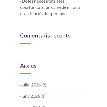
De les necessitats a les
oportunitats; un canvi de mirada
en l’atenció a les persones
Comentaris recents
Arxius
juliol 2026
(2)
juny 2026
(1)