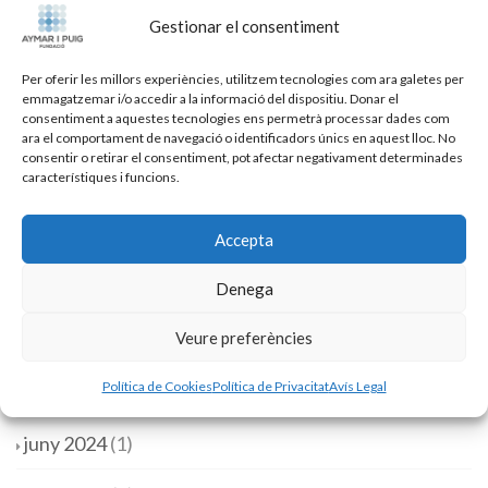
Gestionar el consentiment
febrer 2026
(1)
Per oferir les millors experiències, utilitzem tecnologies com ara galetes per
gener 2026
(1)
emmagatzemar i/o accedir a la informació del dispositiu. Donar el
consentiment a aquestes tecnologies ens permetrà processar dades com
desembre 2025
(1)
ara el comportament de navegació o identificadors únics en aquest lloc. No
consentir o retirar el consentiment, pot afectar negativament determinades
característiques i funcions.
setembre 2025
(1)
juny 2025
(1)
Accepta
maig 2025
(1)
Denega
Veure preferències
gener 2025
(1)
Política de Cookies
Política de Privacitat
Avís Legal
desembre 2024
(1)
juny 2024
(1)